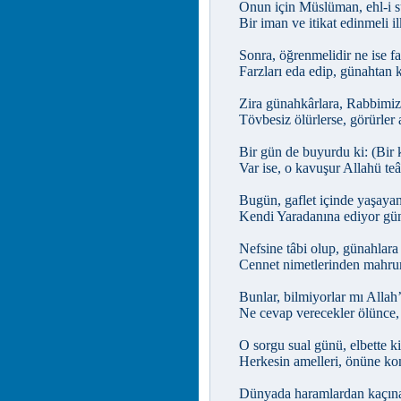
Onun için Müslüman, ehl-i s
Bir iman ve itikat edinmeli il
Sonra, öğrenmelidir ne ise f
Farzları eda edip, günahtan 
Zira günahkârlara, Rabbimiz
Tövbesiz ölürlerse, görürler 
Bir gün de buyurdu ki: (Bir 
Var ise, o kavuşur Allahü teâ
Bugün, gaflet içinde yaşayan
Kendi Yaradanına ediyor gün
Nefsine tâbi olup, günahlara 
Cennet nimetlerinden mahrum
Bunlar, bilmiyorlar mı Alla
Ne cevap verecekler ölünce
O sorgu sual günü, elbette ki
Herkesin amelleri, önüne ko
Dünyada haramlardan kaçına