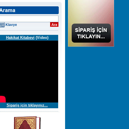
Klavye
Hakikat Kitabevi
(Video)
Sipariş için tıklayınız...