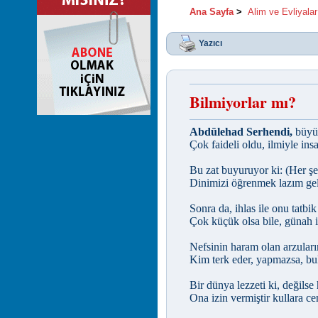
Ana Sayfa
>
Alim ve Evliyalar
Yazıcı
Bilmiyorlar mı?
Abdülehad Serhendi,
büyük
Çok faideli oldu, ilmiyle insa
Bu zat buyuruyor ki: (Her ş
Dinimizi öğrenmek lazım geli
Sonra da, ihlas ile onu tatbik
Çok küçük olsa bile, günah 
Nefsinin haram olan arzuların
Kim terk eder, yapmazsa, bu
Bir dünya lezzeti ki, değilse
Ona izin vermiştir kullara c