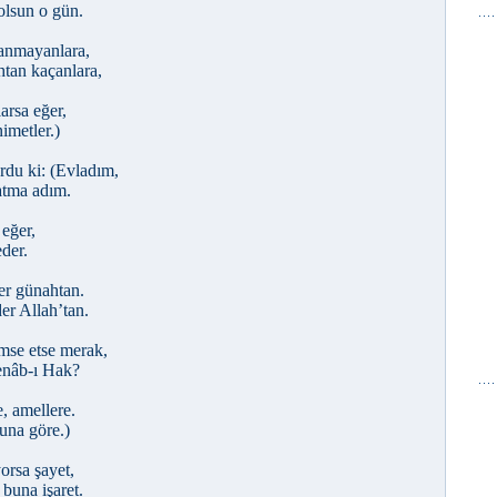
olsun o gün.
danmayanlara,
htan kaçanlara,
rsa eğer,
nimetler.)
rdu ki: (Evladım,
atma adım.
 eğer,
eder.
her günahtan.
er Allah’tan.
imse etse merak,
enâb-ı Hak?
e, amellere.
una göre.)
orsa şayet,
 buna işaret.