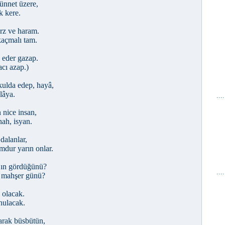
ünnet üzere,
k kere.
arz ve haram.
kaçmalı tam.
 eder gazap.
acı azap.)
kulda edep, hayâ,
lâya.
 nice insan,
ah, isyan.
dalanlar,
dur yarın onlar.
h’ın gördüğünü?
, mahşer günü?
 olacak.
nulacak.
rak büsbütün,