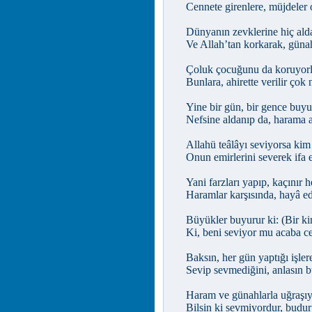
Cennete girenlere, müjdeler 
Dünyanın zevklerine hiç al
Ve Allah’tan korkarak, güna
Çoluk çocuğunu da koruyorla
Bunlara, ahirette verilir çok 
Yine bir gün, bir gence buyu
Nefsine aldanıp da, harama 
Allahü teâlâyı seviyorsa kim
Onun emirlerini severek ifa 
Yani farzları yapıp, kaçınır 
Haramlar karşısında, hayâ ed
Büyükler buyurur ki: (Bir k
Ki, beni seviyor mu acaba c
Baksın, her gün yaptığı işler
Sevip sevmediğini, anlasın b
Haram ve günahlarla uğraşıy
Bilsin ki sevmiyordur, budur