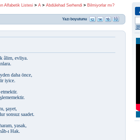
ın Alfabetik Listesi
>
A
>
Abdülehad Serhendi
>
Bilmiyorlar mı?
Yazı boyutunu
 âlim, evliya.
nlara.
eyden daha önce,
r iyice.
 etmektir.
işlememektir.
ı, şayet,
lur sonsuz saadet.
 haram, yasak,
enâb-ı Hak.