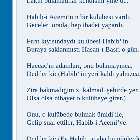
Lakin bulamadılar kendisini yine de.
Habib-i Acemi’nin bir kulübesi vardı.
Geceleri orada, hep ibadet yapardı.
Fırat kıyısındaydı kulübesi Habib’ in.
Buraya saklanmıştı Hasan-ı Basri o gün.
Haccac'ın adamları, onu bulamayınca,
Dediler ki: (Habib’ in yeri kaldı yalnızca
Zira bakmadığımız, kalmadı şehirde yer.
Olsa olsa nihayet o kulübeye girer.)
Onu, o kulübede bulmak ümidi ile,
Gelip sual ettiler, Habib-i Acemi’ye.
Dediler ki: (Ey Habib, acaba bu günlerde