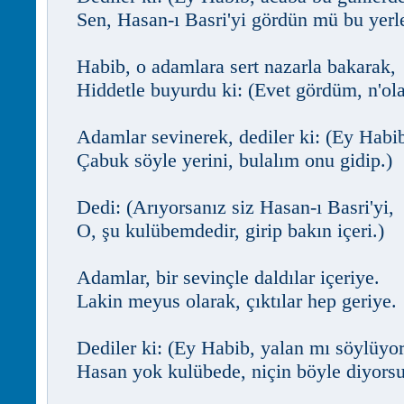
Sen, Hasan-ı Basri'yi gördün mü bu yerl
Habib, o adamlara sert nazarla bakarak,
Hiddetle buyurdu ki: (Evet gördüm, n'ol
Adamlar sevinerek, dediler ki: (Ey Habi
Çabuk söyle yerini, bulalım onu gidip.)
Dedi: (Arıyorsanız siz Hasan-ı Basri'yi,
O, şu kulübemdedir, girip bakın içeri.)
Adamlar, bir sevinçle daldılar içeriye.
Lakin meyus olarak, çıktılar hep geriye.
Dediler ki: (Ey Habib, yalan mı söylüyo
Hasan yok kulübede, niçin böyle diyors