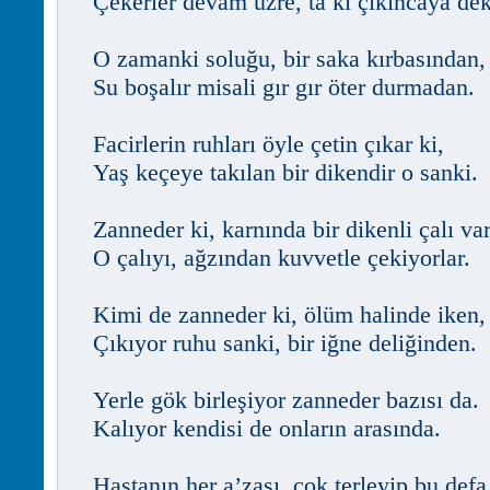
Çekerler devam üzre, tâ ki çıkıncaya dek
O zamanki soluğu, bir saka kırbasından,
Su boşalır misali gır gır öter durmadan.
Facirlerin ruhları öyle çetin çıkar ki,
Yaş keçeye takılan bir dikendir o sanki.
Zanneder ki, karnında bir dikenli çalı var
O çalıyı, ağzından kuvvetle çekiyorlar.
Kimi de zanneder ki, ölüm halinde iken,
Çıkıyor ruhu sanki, bir iğne deliğinden.
Yerle gök birleşiyor zanneder bazısı da.
Kalıyor kendisi de onların arasında.
Hastanın her a’zası, çok terleyip bu defa