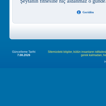
Şeytanın fitnesine hiç aldanmaz o günde
Geridön
Güncelleme Tarihi
Sitemizdeki bilgiler, bütün insanların istifades
7.08.2026
gerek kalmadan, herk
H