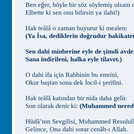
Ben eğer, böyle bir söz söylemiş olsam 
Elbette ki sen onu bilirsin ya ilahi!)
Hak teâlâ o zaman buyurur ki mealen:
(Ya İsa, dediklerin doğrudur hakikate
Sen dahi minberine eyle de şimdi avde
Sana indirileni, halka eyle tilavet.)
O dahi ifa için Rabbinin bu emrini,
Okur baştan sona dek İncil-i şerifini.
Hak teâlâ katından bir nida daha gelir.
Son olarak denir ki:
(Muhammed nerede
Hüdâ’nın Sevgilisi, Muhammed Resulull
Gelince, Ona dahi sorar cenâb-ı Allah.