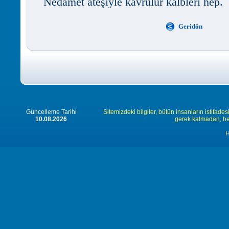
Nedamet ateşiyle kavrulur kalbleri hep.
Geridön
Güncelleme Tarihi
Sitemizdeki bilgiler, bütün insanların istifades
10.08.2026
gerek kalmadan, herk
H