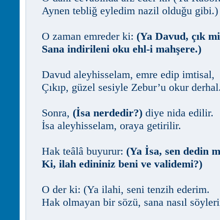
Aynen tebliğ eyledim nazil olduğu gibi.)
O zaman emreder ki:
(Ya Davud, çık mi
Sana indirileni oku ehl-i mahşere.)
Davud aleyhisselam, emre edip imtisal,
Çıkıp, güzel sesiyle Zebur’u okur derhal
Sonra,
(İsa nerdedir?)
diye nida edilir.
İsa aleyhisselam, oraya getirilir.
Hak teâlâ buyurur:
(Ya İsa, sen dedin m
Ki, ilah edininiz beni ve validemi?)
O der ki: (Ya ilahi, seni tenzih ederim.
Hak olmayan bir sözü, sana nasıl söyler