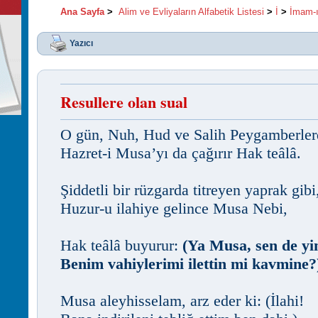
Ana Sayfa
>
Alim ve Evliyaların Alfabetik Listesi
>
İ
>
İmam-ı
Yazıcı
Resullere olan sual
O gün, Nuh, Hud ve Salih Peygamberler
Hazret-i Musa’yı da çağırır Hak teâlâ.
Şiddetli bir rüzgarda titreyen yaprak gibi
Huzur-u ilahiye gelince Musa Nebi,
Hak teâlâ buyurur:
(Ya Musa, sen de yi
Benim vahiylerimi ilettin mi kavmine?
Musa aleyhisselam, arz eder ki: (İlahi!