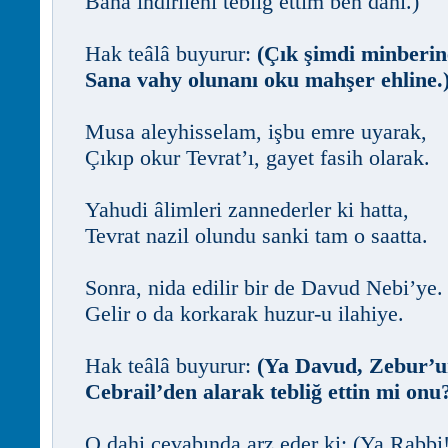
Bana indirileni tebliğ ettim ben dahi.)
Hak teâlâ buyurur:
(Çık şimdi minberin
Sana vahy olunanı oku mahşer ehline.
Musa aleyhisselam, işbu emre uyarak,
Çıkıp okur Tevrat’ı, gayet fasih olarak.
Yahudi âlimleri zannederler ki hatta,
Tevrat nazil olundu sanki tam o saatta.
Sonra, nida edilir bir de Davud Nebi’ye.
Gelir o da korkarak huzur-u ilahiye.
Hak teâlâ buyurur:
(Ya Davud, Zebur’u
Cebrail’den alarak tebliğ ettin mi onu
O dahi cevabında arz eder ki: (Ya Rabbi