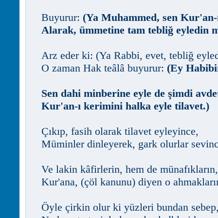
Buyurur:
(Ya Muhammed, sen Kur'an-ı
Alarak, ümmetine tam tebliğ eyledin m
Arz eder ki: (Ya Rabbi, evet, tebliğ eyle
O zaman Hak teâlâ buyurur:
(Ey Habib
Sen dahi minberine eyle de şimdi avde
Kur'an-ı kerimini halka eyle tilavet.)
Çıkıp, fasih olarak tilavet eyleyince,
Müminler dinleyerek, gark olurlar sevinc
Ve lakin kâfirlerin, hem de münafıkların,
Kur'ana, (çöl kanunu) diyen o ahmakları
Öyle çirkin olur ki yüzleri bundan sebep