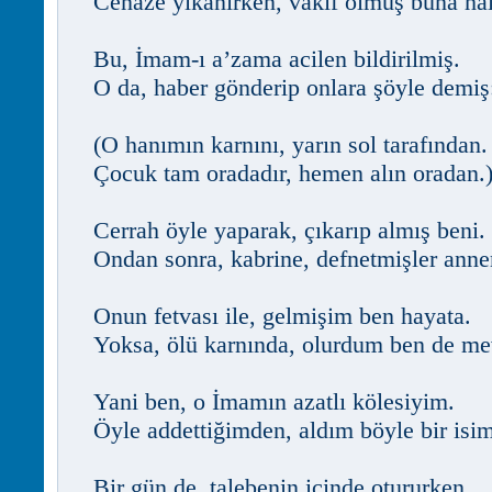
Cenaze yıkanırken, vakıf olmuş buna ha
Bu, İmam-ı a’zama acilen bildirilmiş.
O da, haber gönderip onlara şöyle demiş
(O hanımın karnını, yarın sol tarafından.
Çocuk tam oradadır, hemen alın oradan.
Cerrah öyle yaparak, çıkarıp almış beni.
Ondan sonra, kabrine, defnetmişler anne
Onun fetvası ile, gelmişim ben hayata.
Yoksa, ölü karnında, olurdum ben de me
Yani ben, o İmamın azatlı kölesiyim.
Öyle addettiğimden, aldım böyle bir isim
Bir gün de, talebenin içinde otururken,