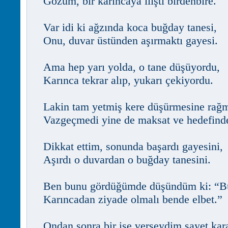
Gözüm, bir karıncaya ilişti birdenbire.
Var idi ki ağzında koca buğday tanesi,
Onu, duvar üstünden aşırmaktı gayesi.
Ama hep yarı yolda, o tane düşüyordu,
Karınca tekrar alıp, yukarı çekiyordu.
Lakin tam yetmiş kere düşürmesine rağ
Vazgeçmedi yine de maksat ve hedefind
Dikkat ettim, sonunda başardı gayesini,
Aşırdı o duvardan o buğday tanesini.
Ben bunu gördüğümde düşündüm ki: “Bu
Karıncadan ziyade olmalı bende elbet.”
Ondan sonra bir işe verseydim şayet kara