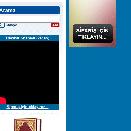
Klavye
Hakikat Kitabevi
(Video)
Sipariş için tıklayınız...