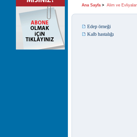
Ana Sayfa
>
Alim ve Evliyalar
Edep örneği
Kalb hastalığı