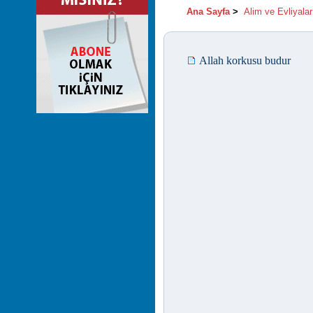
Ana Sayfa
>
Alim ve Evliyalar
Allah korkusu budur