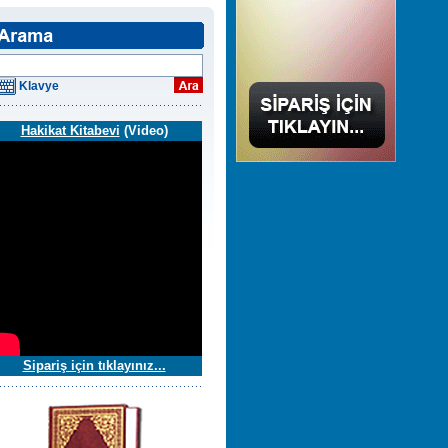
Klavye
Hakikat Kitabevi
(Video)
Sipariş için tıklayınız...