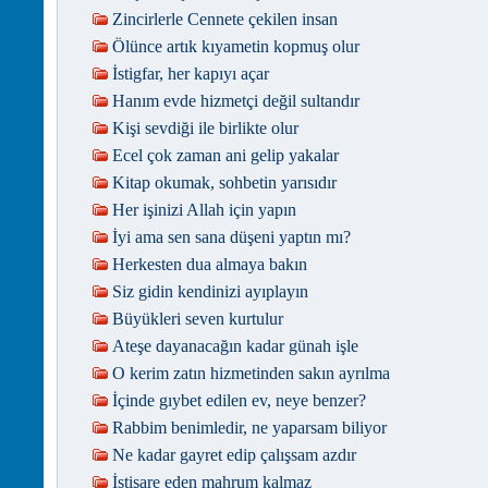
Zincirlerle Cennete çekilen insan
Ölünce artık kıyametin kopmuş olur
İstigfar, her kapıyı açar
Hanım evde hizmetçi değil sultandır
Kişi sevdiği ile birlikte olur
Ecel çok zaman ani gelip yakalar
Kitap okumak, sohbetin yarısıdır
Her işinizi Allah için yapın
İyi ama sen sana düşeni yaptın mı?
Herkesten dua almaya bakın
Siz gidin kendinizi ayıplayın
Büyükleri seven kurtulur
Ateşe dayanacağın kadar günah işle
O kerim zatın hizmetinden sakın ayrılma
İçinde gıybet edilen ev, neye benzer?
Rabbim benimledir, ne yaparsam biliyor
Ne kadar gayret edip çalışsam azdır
İstişare eden mahrum kalmaz