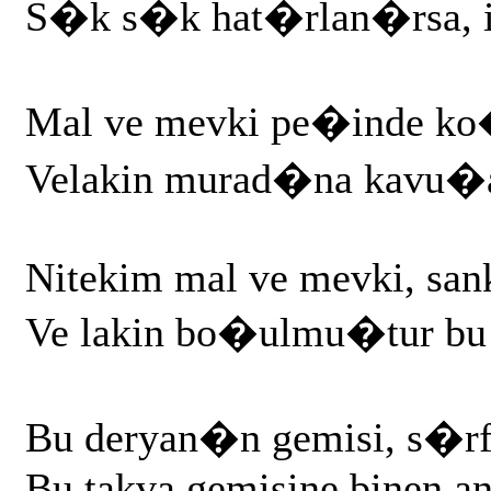
S�k s�k hat�rlan�rsa, i
Mal ve mevki pe�inde ko
Velakin murad�na kavu
Nitekim mal ve mevki, sank
Ve lakin bo�ulmu�tur bu 
Bu deryan�n gemisi, s�rf 
Bu takva gemisine binen an