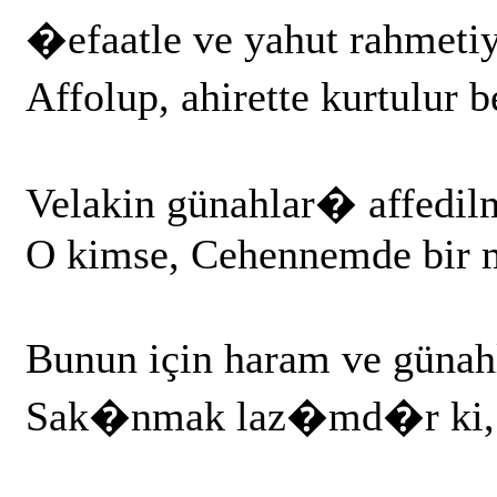
�efaatle ve yahut rahmeti
Affolup, ahirette kurtulur 
Velakin günahlar� affedil
O kimse, Cehennemde bir m
Bunun için haram ve günah
Sak�nmak laz�md�r ki, t