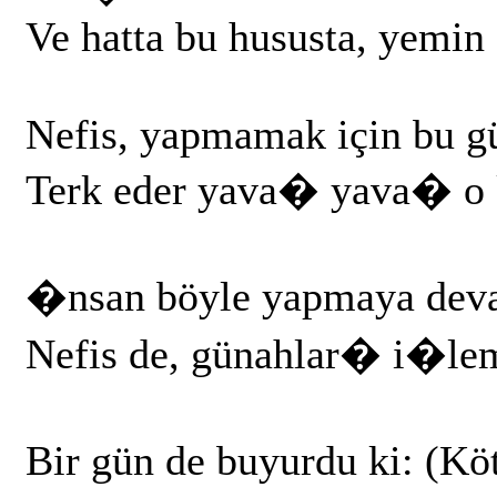
Ve hatta bu hususta, yemin 
Nefis, yapmamak için bu gü
Terk eder yava� yava� o k
�nsan böyle yapmaya dev
Nefis de, günahlar� i�lem
Bir gün de buyurdu ki: (K