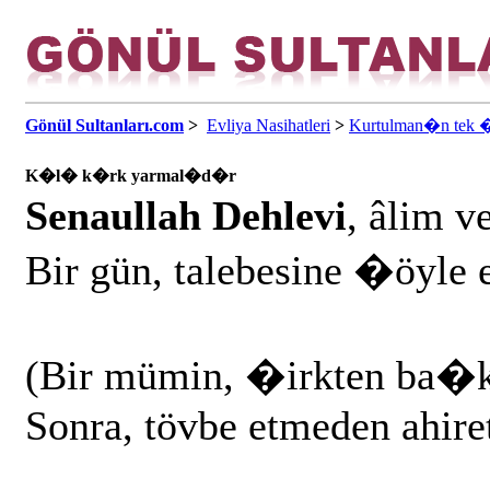
Gönül Sultanları.com
>
Evliya Nasihatleri
>
Kurtulman�n tek �
K�l� k�rk yarmal�d�r
Senaullah Dehlevi
, âlim ve
Bir gün, talebesine �öyle e
(Bir mümin, �irkten ba�k
Sonra, tövbe etmeden ahiret