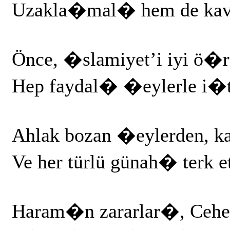
Uzakla�mal� hem de kav
Önce, �slamiyet’i iyi ö�r
Hep faydal� �eylerle i�ti
Ahlak bozan �eylerden, 
Ve her türlü günah� terk et
Haram�n zararlar�, Cehe