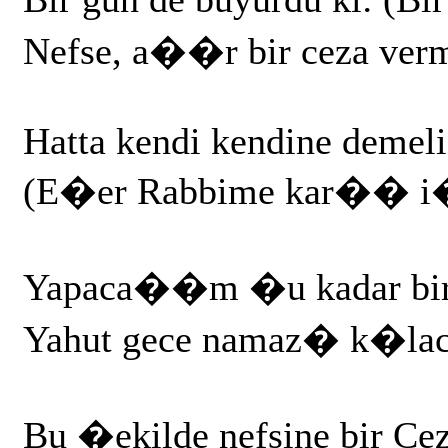
Nefse, a��r bir ceza verm
Hatta kendi kendine demel
(E�er Rabbime kar�� i�l
Yapaca��m �u kadar bir 
Yahut gece namaz� k�la
Bu �ekilde nefsine bir Cez