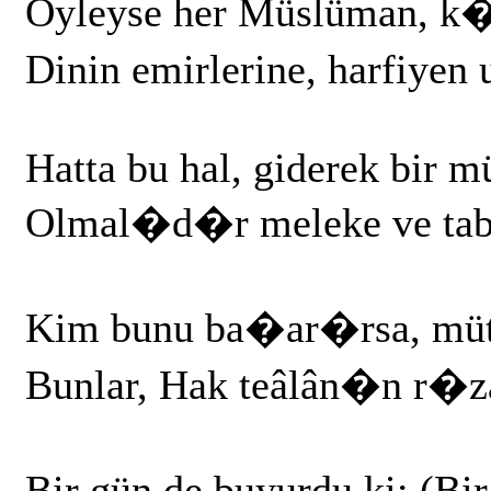
Öyleyse her Müslüman, 
Dinin emirlerine, harfiye
Hatta bu hal, giderek bir 
Olmal�d�r meleke ve tabi
Kim bunu ba�ar�rsa, mütta
Bunlar, Hak teâlân�n r�
Bir gün de buyurdu ki: (Bi