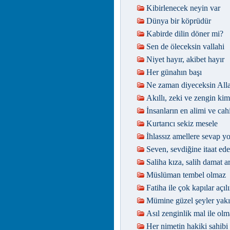
Kibirlenecek neyin var
Dünya bir köprüdür
Kabirde dilin döner mi?
Sen de öleceksin vallahi
Niyet hayır, akibet hayır
Her günahın başı
Ne zaman diyeceksin Alla
Akıllı, zeki ve zengin kim
İnsanların en alimi ve cahi
Kurtarıcı sekiz mesele
İhlassız amellere sevap y
Seven, sevdiğine itaat ede
Saliha kıza, salih damat 
Müslüman tembel olmaz
Fatiha ile çok kapılar açılı
Mümine güzel şeyler yakı
Asıl zenginlik mal ile ol
Her nimetin hakiki sahibi