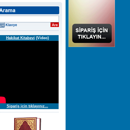
Klavye
Hakikat Kitabevi
(Video)
Sipariş için tıklayınız...