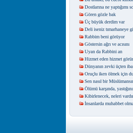
Dostlarına ne yaptığımı 
Gören gözle bak
Üç büyük derdim var
Deli iseniz tımarhaneye g
Rabbim beni görüyor
Göstersin ağrı ve acısını
Uyan da Rabbini an
Hizmet eden hizmet görü
Dünyanın zevki üçten iba
Oruçlu iken ölmek için d
Sen nasıl bir Müslümansı
Ölümü karşında, yastığının
Kibirlenecek, neleri vardı
İnsanlarda muhabbet olm