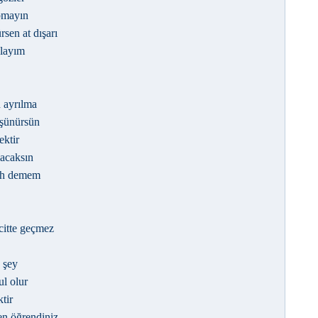
pmayın
sen at dışarı
olayım
 ayrılma
üşünürsün
ektir
acaksın
lah demem
citte geçmez
 şey
ul olur
tir
en öğrendiniz