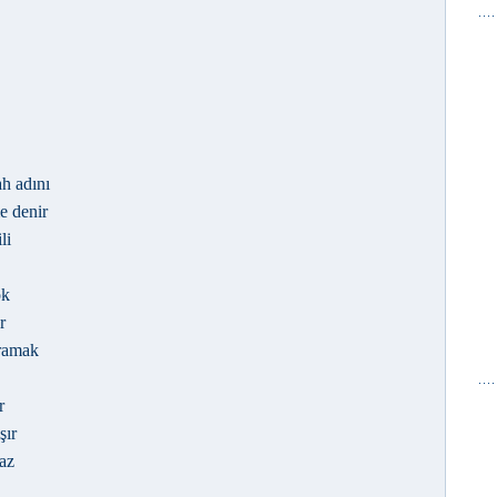
h adını
e denir
li
ok
r
aramak
r
şır
maz