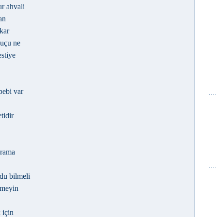
ur ahvali
an
kar
suçu ne
estiye
bebi var
tidir
arama
du bilmeli
tmeyin
 için