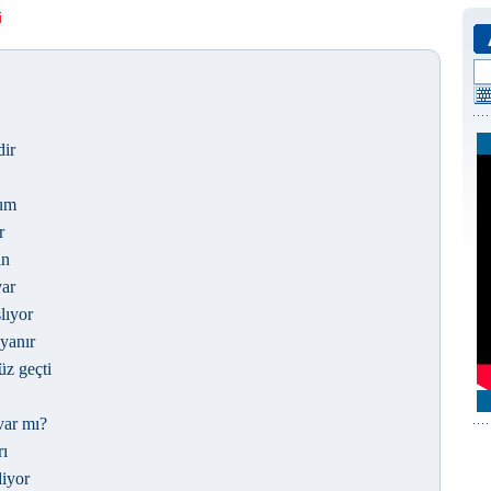
i
dir
dum
r
in
var
lıyor
yanır
z geçti
var mı?
rı
diyor