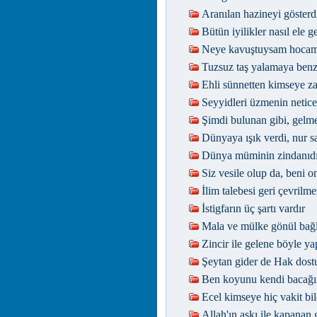
Aranılan hazineyi göster
Bütün iyilikler nasıl ele g
Neye kavuştuysam hocam
Tuzsuz taş yalamaya benz
Ehli sünnetten kimseye z
Seyyidleri üzmenin netice
Şimdi bulunan gibi, gelm
Dünyaya ışık verdi, nur sa
Dünya müminin zindanıdı
Siz vesile olup da, beni 
İlim talebesi geri çevrilme
İstigfarın üç şartı vardır
Mala ve mülke gönül bağ
Zincir ile gelene böyle yap
Şeytan gider de Hak dost
Ben koyunu kendi bacağı
Ecel kimseye hiç vakit bi
Allah'ın aşkı ile kapanan 