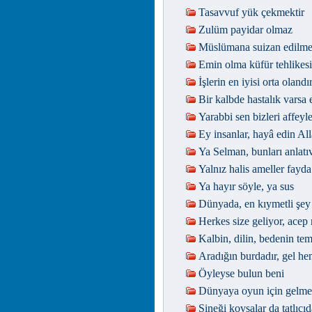
Tasavvuf yük çekmektir
Zulüm payidar olmaz
Müslümana suizan edilm
Emin olma küfür tehlikes
İşlerin en iyisi orta olandı
Bir kalbde hastalık varsa 
Yarabbi sen bizleri affeyl
Ey insanlar, hayâ edin All
Ya Selman, bunları anlatı
Yalnız halis ameller fayda
Ya hayır söyle, ya sus
Dünyada, en kıymetli şey
Herkes size geliyor, acep 
Kalbin, dilin, bedenin tem
Aradığın burdadır, gel h
Öyleyse bulun beni
Dünyaya oyun için gelme
Sineği kovsalar da tatlıcı