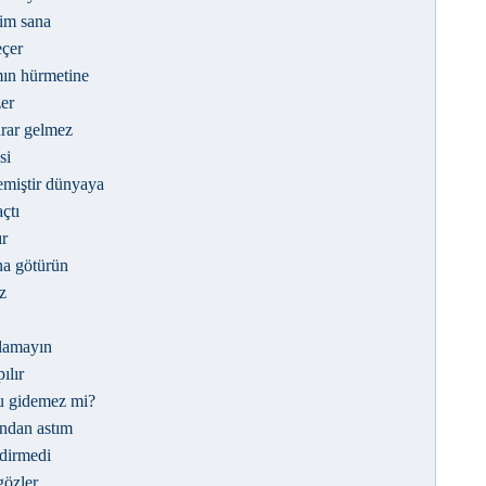
dim sana
eçer
ın hürmetine
er
arar gelmez
si
emiştir dünyaya
çtı
r
ona götürün
z
lamayın
ılır
u gidemez mi?
ndan astım
ldirmedi
gözler