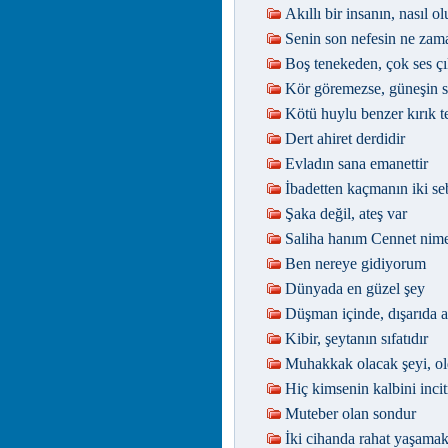
Akıllı bir insanın, nasıl ol
Senin son nefesin ne zam
Boş tenekeden, çok ses çı
Kör göremezse, güneşin 
Kötü huylu benzer kırık t
Dert ahiret derdidir
Evladın sana emanettir
İbadetten kaçmanın iki se
Şaka değil, ateş var
Saliha hanım Cennet nime
Ben nereye gidiyorum
Dünyada en güzel şey
Düşman içinde, dışarıda 
Kibir, şeytanın sıfatıdır
Muhakkak olacak şeyi, ol
Hiç kimsenin kalbini inci
Muteber olan sondur
İki cihanda rahat yaşamak