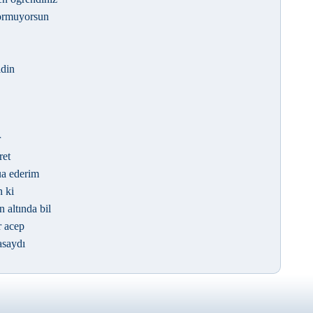
sormuyorsun
idin
r
ret
ua ederim
n ki
 altında bil
r acep
asaydı