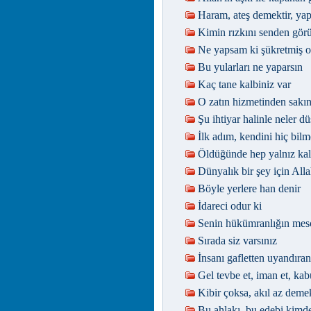
Haram, ateş demektir, ya
Kimin rızkını senden görür
Ne yapsam ki şükretmiş 
Bu yularları ne yaparsın
Kaç tane kalbiniz var
O zatın hizmetinden sakın
Şu ihtiyar halinle neler d
İlk adım, kendini hiç bilm
Öldüğünde hep yalnız kal
Dünyalık bir şey için Al
Böyle yerlere han denir
İdareci odur ki
Senin hükümranlığın mes
Sırada siz varsınız
İnsanı gafletten uyandıran
Gel tevbe et, iman et, kab
Kibir çoksa, akıl az demek
Bu ahlakı, bu edebi kimd