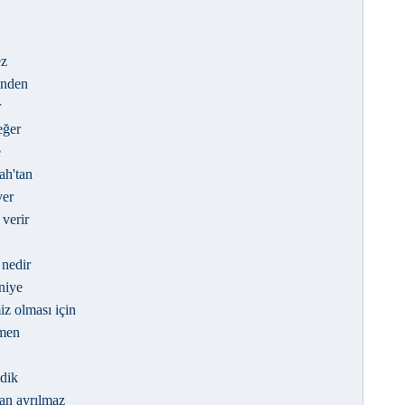
ez
inden
r
eğer
e
ah'tan
ver
 verir
 nedir
niye
iz olması için
emen
dik
dan ayrılmaz