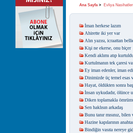
Ana Sayfa
>
Evliya Nasihatler
İman herkese lazım
Ahirette iki yer var
Alın yazısı, icraattan belli
Kişi ne ekerse, onu biçer
Kendi aklımı atıp kurtul
Kurtulmanın tek çaresi va
Ey iman edenler, iman ed
Dinimizde üç temel esas 
Hayat, öldükten sonra baş
İnsan uykudadır, ölünce u
Diken toplamakla ömrümü
Sen haklısın arkadaş
Bunu tanır mısınız, bilen 
Hazine kapılarının anahta
Bindiğin vasıta nereye gi