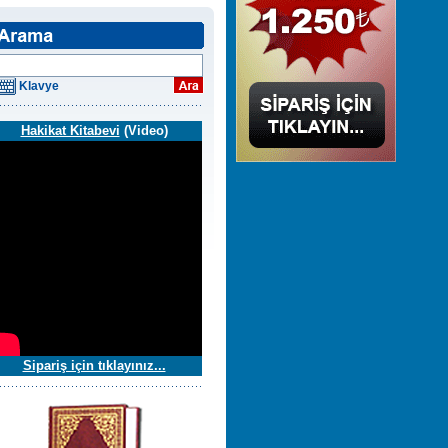
Klavye
Hakikat Kitabevi
(Video)
Sipariş için tıklayınız...