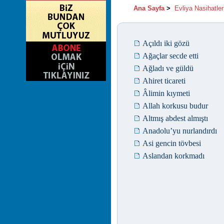
Ana Sayfa
>
Evliya Nasihatler
Açıldı iki gözü
Ağaçlar secde etti
Ağladı ve güldü
Ahiret ticareti
Âlimin kıymeti
Allah korkusu budur
Altmış abdest almıştı
Anadolu’yu nurlandırdı
Asi gencin tövbesi
Aslandan korkmadı