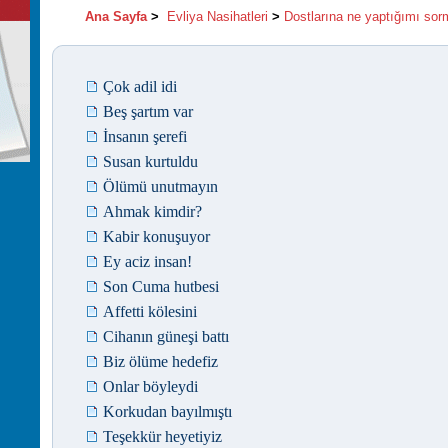
Ana Sayfa
>
Evliya Nasihatleri
>
Dostlarına ne yaptığımı so
Çok adil idi
Beş şartım var
İnsanın şerefi
Susan kurtuldu
Ölümü unutmayın
Ahmak kimdir?
Kabir konuşuyor
Ey aciz insan!
Son Cuma hutbesi
Affetti kölesini
Cihanın güneşi battı
Biz ölüme hedefiz
Onlar böyleydi
Korkudan bayılmıştı
Teşekkür heyetiyiz