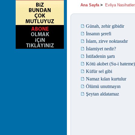
Ana Sayfa
>
Evliya Nasihatler
Günah, zehir gibidir
İnsanın şerefi
İslam, zirve noktasıdır
İslamiyet nedir?
İstifadenin şartı
Kötü akıbet (Su-i hateme)
Küfür sel gibi
Namaz kılan kurtulur
Ölümü unutmayın
Şeytan aldatamaz