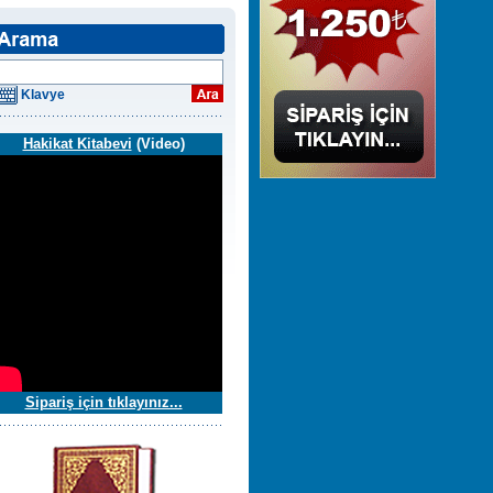
Klavye
Hakikat Kitabevi
(Video)
Sipariş için tıklayınız...