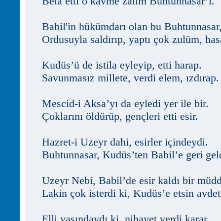
Bela etti o kavme zalim Buhtunnasar’ı.
Babil'in hükümdarı olan bu Buhtunnasar
Ordusuyla saldırıp, yaptı çok zulüm, has
Kudüs’ü de istila eyleyip, etti harap.
Savunmasız millete, verdi elem, ızdırap.
Mescid-i Aksa’yı da eyledi yer ile bir.
Çoklarını öldürüp, gençleri etti esir.
Hazret-i Uzeyr dahi, esirler içindeydi.
Buhtunnasar, Kudüs’ten Babil’e geri gel
Uzeyr Nebi, Babil’de esir kaldı bir müdd
Lakin çok isterdi ki, Kudüs’e etsin avdet
Elli yaşındaydı ki, nihayet verdi karar.