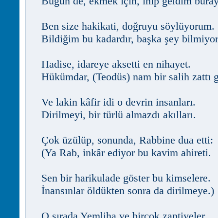
Bugün de, ekmek için, inip geldim buray
Ben size hakikati, doğruyu söylüyorum.
Bildiğim bu kadardır, başka şey bilmiyo
Hadise, idareye aksetti en nihayet.
Hükümdar, (Teodüs) nam bir salih zattı g
Ve lakin kâfir idi o devrin insanları.
Dirilmeyi, bir türlü almazdı akılları.
Çok üzülüp, sonunda, Rabbine dua etti:
(Ya Rab, inkâr ediyor bu kavim ahireti.
Sen bir harikulade göster bu kimselere.
İnansınlar öldükten sonra da dirilmeye.)
O sırada Yemliha ve birçok zaptiyeler,