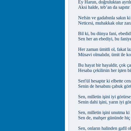
Ey Harun, doğruluktan ayrıl
Aksi halde, teb’an da sapıtır 
Nefsin ve gadabınla sakın ki
Neticesi, muhakkak olur zara
Bil ki, bu dünya fani, ebedidi
Sen her an ebediyi, bu faniye
Her zaman ümitli ol, fakat l
Müsavi olmalıdır, ümit ile k
Bu hayat bir hayaldir, çok ç
Hesaba çekilirsin her işten bi
Seri'ül hesaptır ki elbette ce
Senin de hesabını çabuk gö
Sen, milletin işini iyi görürs
Senin dahi işini, yarın iyi gör
Sen, milletin işini unutma ki 
Sen de, mahşer gününde hiç
Sen, onların halinden gafil 