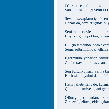
(Ya Emir-el müminin, şunu bi
Sana, bu sultanlığı verdi ki 
Sevabı, sevapların içinde en 
Cezası da, cezalar içinde bü
Seni memur eyledi, insanların
Böylece girmiş oldun, bir imt
Bu işin temelinde adalet vars
Senin sultanlığın da, yıllarc
Eğer zulüm yaparsan, yıkılır
Zulüm payidar olmaz, sana d
Sen bugünkü işini, yarına bı
Bir hastalık, yahut da bir öl
Hem gaflete gelip de, kurma
Çünkü umumiyetle, ani gelir
Ölüm gelip çatmadan, hizmet 
Zira ecel gelince, elden çıkar