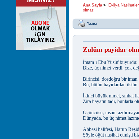
Ana Sayfa
>
Evliya Nasihatler
olmaz
Yazıcı
Zulüm payidar ol
İmam-ı Ebu Yusüf buyurdu: 
Bize, üç nimet verdi, çok değ
Birincisi, dosdoğru bir iman 
Bu, bütün hayırlardan üstün 
İkinci büyük nimet, sıhhat ile
Zira hayatın tadı, bunlarla ol
Üçüncüsü, insanı azdırmayan
Dünyada, bu üç nimet lazımdı
Abbasi halifesi, Harun Reşid
Şöyle öğüt nasihat etmişti biz