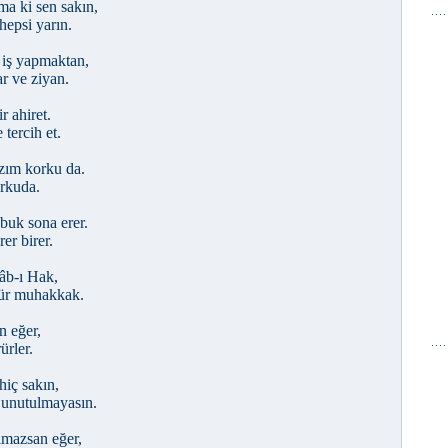
ma ki sen sakın,
hepsi yarın.
 iş yapmaktan,
r ve ziyan.
r ahiret.
 tercih et.
azım korku da.
orkuda.
abuk sona erer.
rer birer.
nâb-ı Hak,
rür muhakkak.
en eğer,
ürler.
hiç sakın,
 unutulmayasın.
olmazsan eğer,