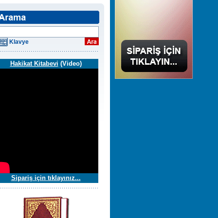
Klavye
Hakikat Kitabevi
(Video)
Sipariş için tıklayınız...