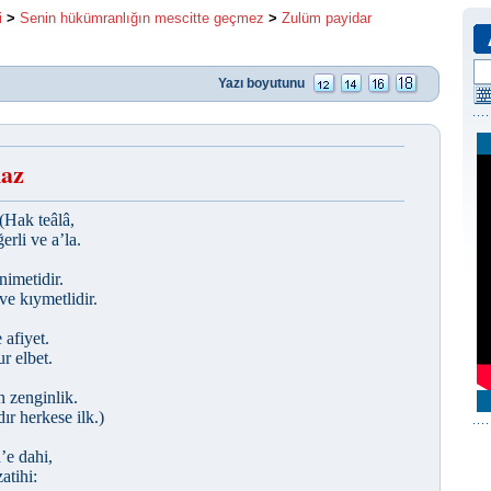
i
>
Senin hükümranlığın mescitte geçmez
>
Zulüm payidar
Yazı boyutunu
maz
(Hak teâlâ,
erli ve a’la.
nimetidir.
ve kıymetlidir.
 afiyet.
ur elbet.
 zenginlik.
r herkese ilk.)
’e dahi,
atihi: