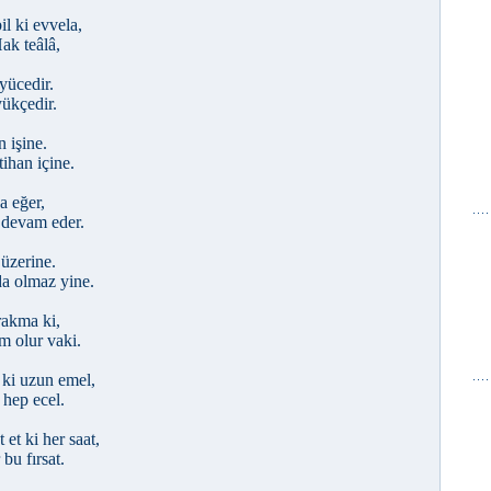
l ki evvela,
Hak teâlâ,
yücedir.
yükçedir.
 işine.
ihan içine.
a eğer,
a devam eder.
 üzerine.
a olmaz yine.
rakma ki,
üm olur vaki.
 ki uzun emel,
 hep ecel.
et ki her saat,
 bu fırsat.