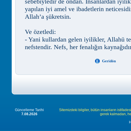
sebebiyledir de ondan. İnsanlardan iyilik 
yapılan iyi amel ve ibadetlerin neticesid
Allah’a şükretsin.
Ve özetledi:
- Yani kullardan gelen iyilikler, Allahü t
nefstendir. Nefs, her fenalığın kaynağıdır
Geridön
Güncelleme Tarihi
Sitemizdeki bilgiler, bütün insanların istifades
7.08.2026
gerek kalmadan, herk
H