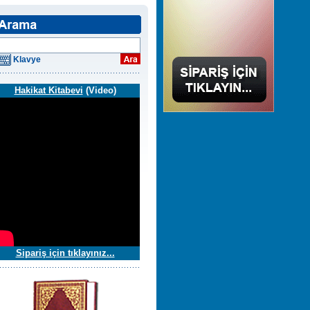
Klavye
Hakikat Kitabevi
(Video)
Sipariş için tıklayınız...