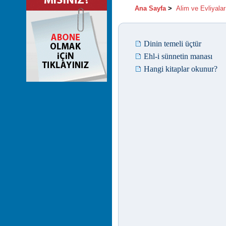
Ana Sayfa
>
Alim ve Evliyalar
Dinin temeli üçtür
Ehl-i sünnetin manası
Hangi kitaplar okunur?