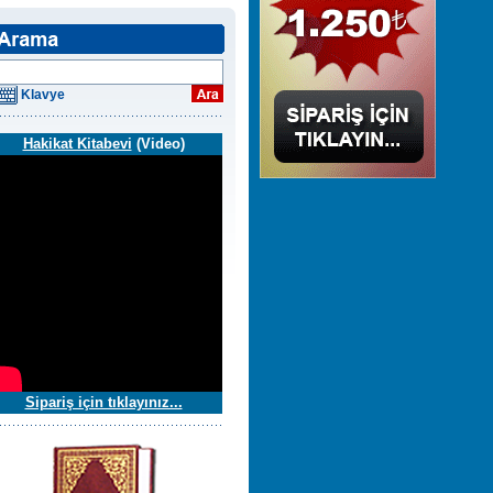
Klavye
Hakikat Kitabevi
(Video)
Sipariş için tıklayınız...