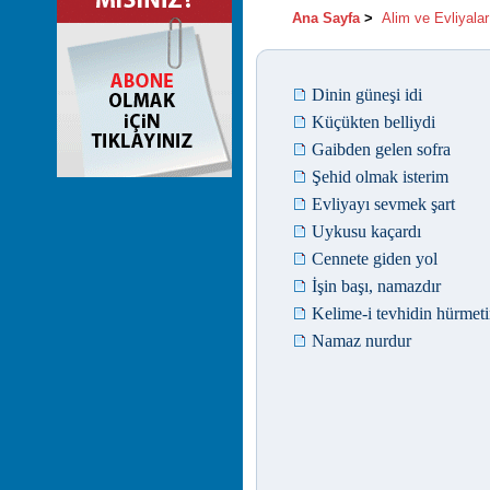
Ana Sayfa
>
Alim ve Evliyalar
Dinin güneşi idi
Küçükten belliydi
Gaibden gelen sofra
Şehid olmak isterim
Evliyayı sevmek şart
Uykusu kaçardı
Cennete giden yol
İşin başı, namazdır
Kelime-i tevhidin hürmet
Namaz nurdur