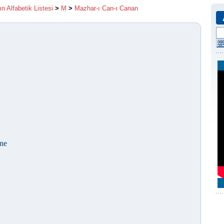
ın Alfabetik Listesi
>
M
>
Mazhar-ı Can-ı Canan
ine