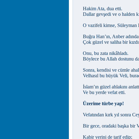
Hakim Ata, dua etti.
Dallar gevşedi ve o halden k
O vazifeli kimse, Süleyman H
Buğra Han’ın, Anber adında b
Çok güzel ve saliha bir kızdı
Onu, bu zata nikâhladı.
Böylece bu Allah dostunu da
Sonra, kendisi ve cümle ahali
Velhasıl bu büyük Veli, burad
İslam’ın güzel ahlakını anlatt
Ve bu yerde vefat etti.
Üzerime türbe yap!
Vefatından kırk yıl sonra Cey
Bir gece, oradaki başka bir V
Kabir yerini de tarif edip;