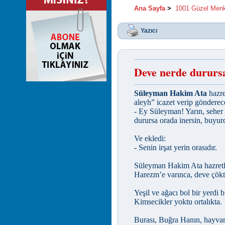
Ana Sayfa
>
1001 Güzel Men
Yazıcı
Deve nerde dururs
Süleyman Hakim Ata
hazre
aleyh” icazet verip göndere
- Ey Süleyman! Yarın, seher 
durursa orada inersin, buyur
Ve ekledi:
- Senin irşat yerin orasıdır.
Süleyman Hakim Ata hazretle
Harezm’e varınca, deve çökt
Yeşil ve ağacı bol bir yerdi b
Kimsecikler yoktu ortalıkta.
Burası, Buğra Hanın, hayvanl