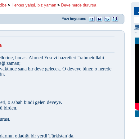
kîbe
>
Herkes yahşi, biz yaman
>
Deve nerde durursa
Yazı boyutunu
a
tlerine, hocası Ahmed Yesevi hazretleri “rahmetullahi
ceği zaman;
vaktinde sana bir deve gelecek. O deveye biner, o nerede
du.
ri, o sabah bindi gelen deveye.
ü birden.
urası.
arının otladığı bir yerdi Türkistan’da.