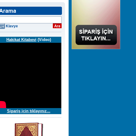
Klavye
Hakikat Kitabevi
(Video)
Sipariş için tıklayınız...