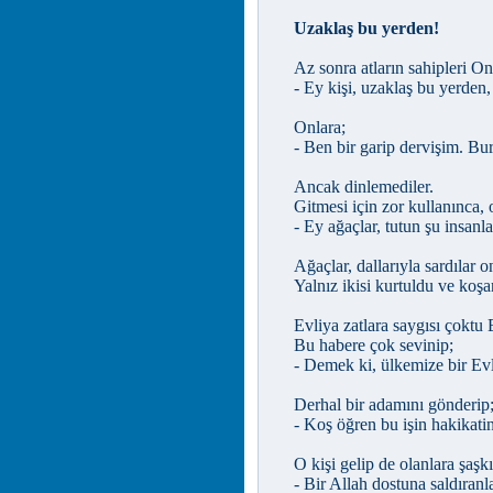
Uzaklaş bu yerden!
Az sonra atların sahipleri O
- Ey kişi, uzaklaş bu yerden, 
Onlara;
- Ben bir garip dervişim. Bu
Ancak dinlemediler.
Gitmesi için zor kullanınca,
- Ey ağaçlar, tutun şu insanla
Ağaçlar, dallarıyla sardılar on
Yalnız ikisi kurtuldu ve koş
Evliya zatlara saygısı çoktu
Bu habere çok sevinip;
- Demek ki, ülkemize bir Evli
Derhal bir adamını gönderip
- Koş öğren bu işin hakikatin
O kişi gelip de olanlara şaşk
- Bir Allah dostuna saldıranla