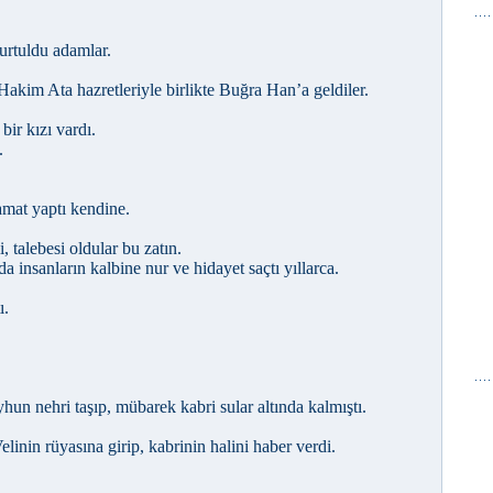
urtuldu adamlar.
akim Ata hazretleriyle birlikte Buğra Han’a geldiler.
ir kızı vardı.
.
mat yaptı kendine.
, talebesi oldular bu zatın.
a insanların kalbine nur ve hidayet saçtı yıllarca.
ı.
hun nehri taşıp, mübarek kabri sular altında kalmıştı.
elinin rüyasına girip, kabrinin halini haber verdi.