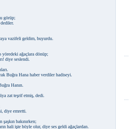
nu görüp;
dediler.
raya vazifeli geldim, buyurdu.
 o yöredeki ağaçlara dönüp;
rı! diye seslendi.
ları.
arak Buğra Hana haber verdiler hadiseyi.
 Buğra Hanın.
ya zat teşrif etmiş, dedi.
;
i, diye emretti.
ın şaşkın bakınırken;
rın hali işte böyle olur, diye ses geldi ağaçlardan.