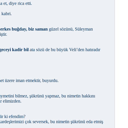
 et, diye rica etti.
 kabri.
herkes buğday, biz saman
güzel sözünü, Süleyman
ştir.
eceyi kadir bil
ata sözü de bu büyük Veli’den hatıradır
net
üzere iman etmektir, buyurdu.
ıymetini bilmez, şükrünü yapmaz, bu nimetin hakkını
r elimizden.
lir ki efendim?
kardeşlerimizi çok seversek, bu nimetin şükrünü eda etmiş