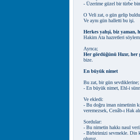
- Üzerime güzel bir türbe bina
O Veli zat, o gün gelip buldu
Ve aynı gün halletti bu işi.
Herkes yahşi, biz yaman, 
Hakim Ata hazretleri söylemi
Ayrıca;
Her gördüğünü Hızır, her g
bize.
En büyük nimet
Bu zat, bir gün sevdiklerine;
- En büyük nimet, Ehl-i sün
Ve ekledi:
- Bu doğru iman nimetinin k
veremezsek, Cenâb-ı Hak alı
Sordular:
- Bu nimetin hakkı nasıl veri
- Birbirimizi sevmekle. Din 
oluruz.