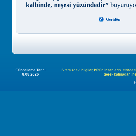
kalbinde, neşesi yüzündedir”
buyuruyo
Geridön
Güncelleme Tarihi
Sitemizdeki bilgiler, bütün insanların istifades
8.08.2026
gerek kalmadan, herk
H