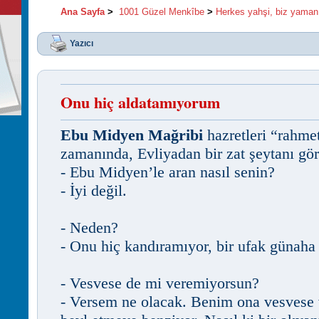
Ana Sayfa
>
1001 Güzel Menkîbe
>
Herkes yahşi, biz yaman
Yazıcı
Onu hiç aldatamıyorum
Ebu Midyen Mağribi
hazretleri “rahmet
zamanında, Evliyadan bir zat şeytanı gö
- Ebu Midyen’le aran nasıl senin?
- İyi değil.
- Neden?
- Onu hiç kandıramıyor, bir ufak günaha
- Vesvese de mi veremiyorsun?
- Versem ne olacak. Benim ona vesvese