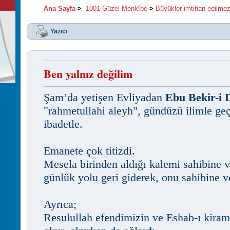
Ana Sayfa
>
1001 Güzel Menkîbe
>
Büyükler imtihan edilme
Yazıcı
Ben yalnız değilim
Şam’da yetişen Evliyadan
Ebu Bekir-i 
"rahmetullahi aleyh", gündüzü ilimle geçi
ibadetle.
Emanete çok titizdi.
Mesela birinden aldığı kalemi sahibine 
günlük yolu geri giderek, onu sahibine v
Ayrıca;
Resulullah efendimizin ve Eshab-ı kiram