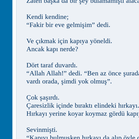
Zaten başka da bir şey bulamamıştı alac
Kendi kendine;
“Fakir bir eve gelmişim” dedi.
Ve çıkmak için kapıya yöneldi.
Ancak kapı nerde?
Dört taraf duvardı.
“Allah Allah!” dedi. “Ben az önce şurad
vardı orada, şimdi yok olmuş”.
Çok şaşırdı.
Çaresizlik içinde bıraktı elindeki hırkayı
Hırkayı yerine koyar koymaz gördü kapı
Sevinmişti.
“Kapıyı bulmuşken hırkayı da alıp öyle 