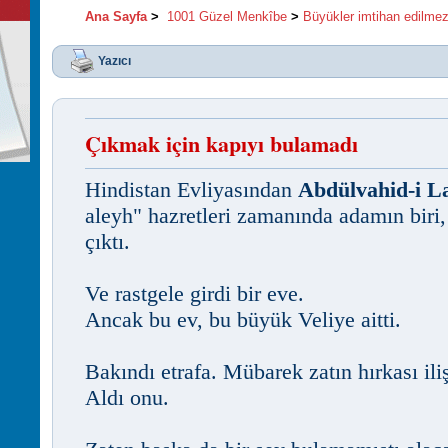
Ana Sayfa
>
1001 Güzel Menkîbe
>
Büyükler imtihan edilme
Yazıcı
Çıkmak için kapıyı bulamadı
Hindistan Evliyasından
Abdülvahid-i L
aleyh" hazretleri zamanında adamın biri, 
çıktı.
Ve rastgele girdi bir eve.
Ancak bu ev, bu büyük Veliye aitti.
Bakındı etrafa. Mübarek zatın hırkası ili
Aldı onu.