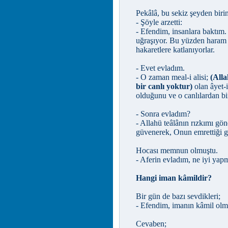
Pekâlâ, bu sekiz şeyden biri
- Şöyle arzetti:
- Efendim, insanlara baktım
uğraşıyor. Bu yüzden haram v
hakaretlere katlanıyorlar.
- Evet evladım.
- O zaman meal-i alisi;
(Alla
bir canlı yoktur)
olan âyet-
olduğunu ve o canlılardan b
- Sonra evladım?
- Allahü teâlânın rızkımı gö
güvenerek, Onun emrettiği gi
Hocası memnun olmuştu.
- Aferin evladım, ne iyi yapm
Hangi iman kâmildir?
Bir gün de bazı sevdikleri;
- Efendim, imanın kâmil olma
Cevaben;