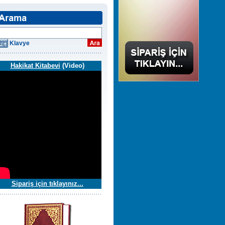
Klavye
Hakikat Kitabevi
(Video)
Sipariş için tıklayınız...