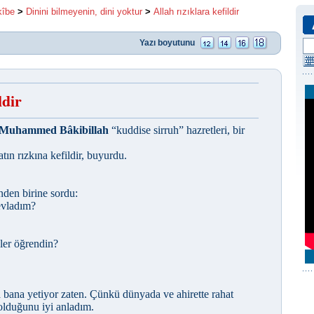
kîbe
>
Dinini bilmeyenin, dini yoktur
>
Allah rızıklara kefildir
Yazı boyutunu
ldir
Muhammed Bâkibillah
“kuddise sirruh” hazretleri, bir
tın rızkına kefildir, buyurdu.
inden birine sordu:
evladım?
eler öğrendin?
 bana yetiyor zaten. Çünkü dünyada ve ahirette rahat
olduğunu iyi anladım.