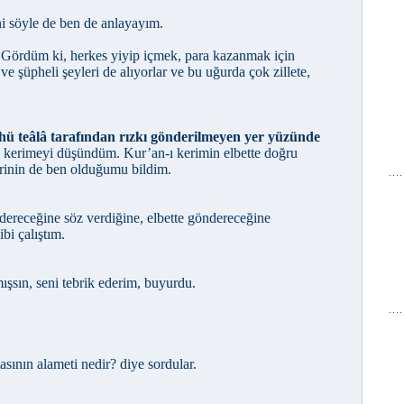
ni söyle de ben de anlayayım.
. Gördüm ki, herkes yiyip içmek, para kazanmak için
e şüpheli şeyleri de alıyorlar ve bu uğurda çok zillete,
hü teâlâ tarafından rızkı gönderilmeyen yer yüzünde
i kerimeyi düşündüm. Kur’an-ı kerimin elbette doğru
irinin de ben olduğumu bildim.
ndereceğine söz verdiğine, elbette göndereceğine
bi çalıştım.
ışsın, seni tebrik ederim, buyurdu.
sının alameti nedir? diye sordular.