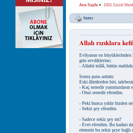
Ana Sayfa
>
1001 Güzel Men
Yazıcı
Allah rızıklara kefi
Evliyanın en büyüklerinden
gün sevdiklerine;
- Allahü teâlâ, bütün mahluka
Sonra şunu anlattı:
Eski âlimlerden biri, talebes
- Kaç senedir yanımızdasın 
- Otuz senedir efendim.
- Peki bunca yıldır bizden n
- Sekiz şey efendim.
- Sadece sekiz şey mi?
- Evet efendim. Bu kadarı da
etmenin bu sekiz şeye bağlı 