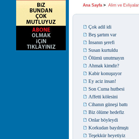
Ana Sayfa
>
Alim ve Evliyalar
Çok adil idi
Beş şartım var
İnsanın şerefi
Susan kurtuldu
Ölümü unutmayın
Ahmak kimdir?
Kabir konuşuyor
Ey aciz insan!
Son Cuma hutbesi
Affetti kölesini
Cihanın güneşi battı
Biz ölüme hedefiz
Onlar böyleydi
Korkudan bayılmıştı
Teşekkür heyetiyiz