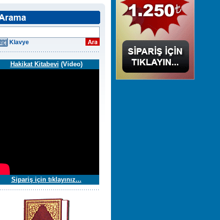
Klavye
Hakikat Kitabevi
(Video)
Sipariş için tıklayınız...