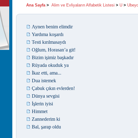
Ana Sayfa
>
Alim ve Evliyaların Alfabetik Listesi
>
U
>
Ubeydu
Aynen benim elimdir
Yardıma koşardı
Testi kırılmasaydı
Oğlum, Horasan’a git!
Bizim işimiz başkadır
Rüyada okuduk ya
İkaz etti, ama...
Dua istemek
Çabuk çıkın evlerden!
Dünya sevgisi
İşlerin iyisi
Himmet
Zannederim ki
Bal, şarap oldu