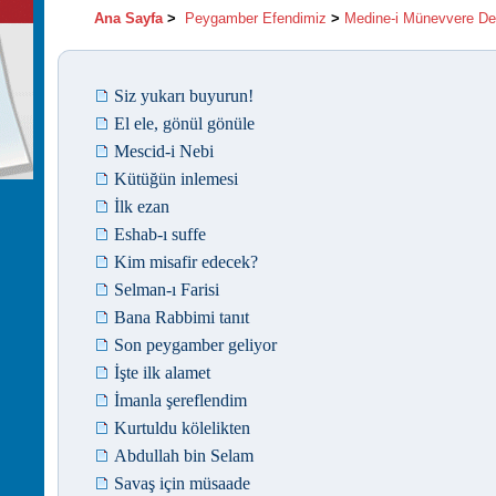
Ana Sayfa
>
Peygamber Efendimiz
>
Medine-i Münevvere De
Siz yukarı buyurun!
El ele, gönül gönüle
Mescid-i Nebi
Kütüğün inlemesi
İlk ezan
Eshab-ı suffe
Kim misafir edecek?
Selman-ı Farisi
Bana Rabbimi tanıt
Son peygamber geliyor
İşte ilk alamet
İmanla şereflendim
Kurtuldu kölelikten
Abdullah bin Selam
Savaş için müsaade