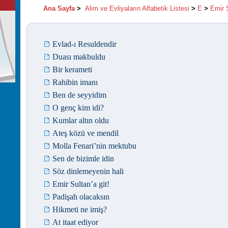
Ana Sayfa
>
Alim ve Evliyaların Alfabetik Listesi
>
E
>
Emir 
Evlad-ı Resuldendir
Duası makbuldu
Bir kerameti
Rahibin imanı
Ben de seyyidim
O genç kim idi?
Kumlar altın oldu
Ateş közü ve mendil
Molla Fenari’nin mektubu
Sen de bizimle idin
Söz dinlemeyenin hali
Emir Sultan’a git!
Padişah olacaksın
Hikmeti ne imiş?
At itaat ediyor